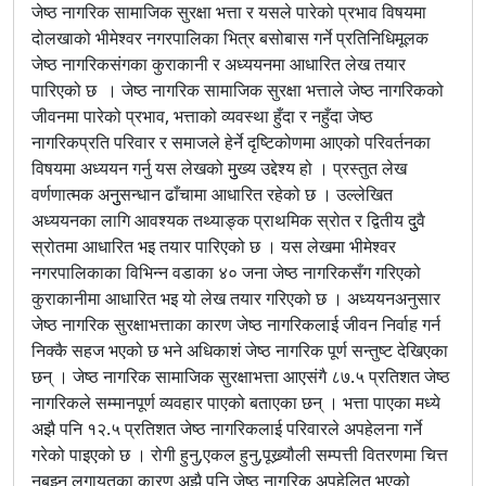
जेष्ठ नागरिक सामाजिक सुरक्षा भत्ता र यसले पारेको प्रभाव विषयमा
दोलखाको भीमेश्वर नगरपालिका भित्र बसोबास गर्ने प्रतिनिधिमूलक
जेष्ठ नागरिकसंगका कुराकानी र अध्ययनमा आधारित लेख तयार
पारिएको छ । जेष्ठ नागरिक सामाजिक सुरक्षा भत्ताले जेष्ठ नागरिकको
जीवनमा पारेको प्रभाव, भत्ताको व्यवस्था हुँदा र नहुँदा जेष्ठ
नागरिकप्रति परिवार र समाजले हेर्ने दृष्टिकोणमा आएको परिवर्तनका
विषयमा अध्ययन गर्नु यस लेखको मुुख्य उद्देश्य हो । प्रस्तुत लेख
वर्णणात्मक अनुुसन्धान ढाँचामा आधारित रहेको छ । उल्लेखित
अध्ययनका लागि आवश्यक तथ्याङ्क प्राथमिक स्रोत र द्वितीय दुुवै
स्रोतमा आधारित भइ तयार पारिएको छ । यस लेखमा भीमेश्वर
नगरपालिकाका विभिन्न वडाका ४० जना जेष्ठ नागरिकसँग गरिएको
कुराकानीमा आधारित भइ यो लेख तयार गरिएको छ । अध्ययनअनुसार
जेष्ठ नागरिक सुरक्षाभत्ताका कारण जेष्ठ नागरिकलाई जीवन निर्वाह गर्न
निक्कै सहज भएको छ भने अधिकाशं जेष्ठ नागरिक पूर्ण सन्तुष्ट देखिएका
छन् । जेष्ठ नागरिक सामाजिक सुरक्षाभत्ता आएसंगै ८७.५ प्रतिशत जेष्ठ
नागरिकले सम्मानपूर्ण व्यवहार पाएको बताएका छन् । भत्ता पाएका मध्ये
अझै पनि १२.५ प्रतिशत जेष्ठ नागरिकलाई परिवारले अपहेलना गर्ने
गरेको पाइएको छ । रोगी हुनु,एकल हुनु,पूख्र्यौली सम्पत्ती वितरणमा चित्त
नबुझ्नु लगायतका कारण अझै पनि जेष्ठ नागरिक अपहेलित भएको